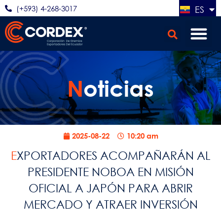
(+593) 4-268-3017
ES
EN
N
oticias
2025-08-22
10:20 am
EXPORTADORES ACOMPAÑARÁN AL
PRESIDENTE NOBOA EN MISIÓN
OFICIAL A JAPÓN PARA ABRIR
MERCADO Y ATRAER INVERSIÓN