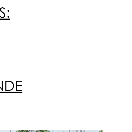
S:
NDE