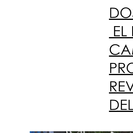
DOS
EL 
CA
PR
RE
DE