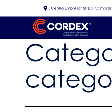
Centro Empresarial "Las Cámaras", 
Catego
catego