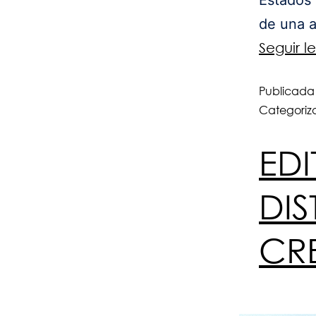
de una a
Seguir 
Publicada
Categori
EDI
DI
CR