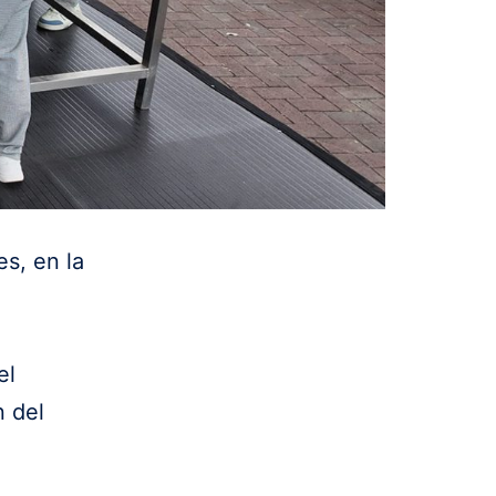
s, en la
el
n del