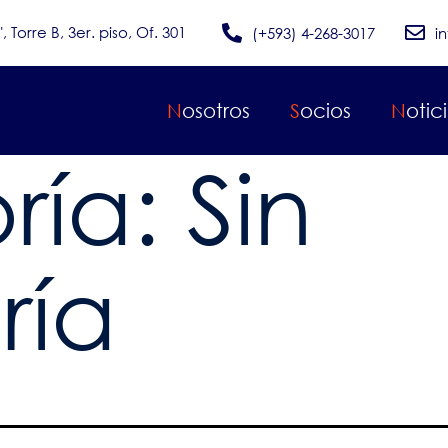
Torre B, 3er. piso, Of. 301
(+593) 4-268-3017
i
Nosotros
Socios
Notic
ría:
Sin
ría