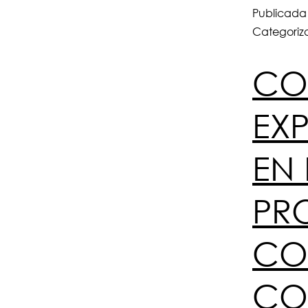
Publicada
Categori
CO
EX
EN 
PR
CO
COM