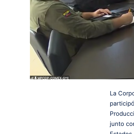
La Corp
particip
Producci
junto co
Estados 