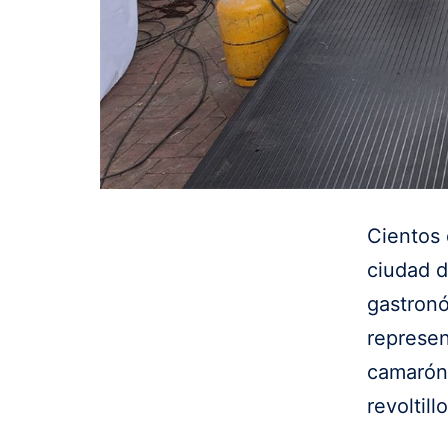
Cientos 
ciudad d
gastronó
represen
camarón.
revoltil