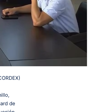
(CORDEX)
illo,
vard de
rucción