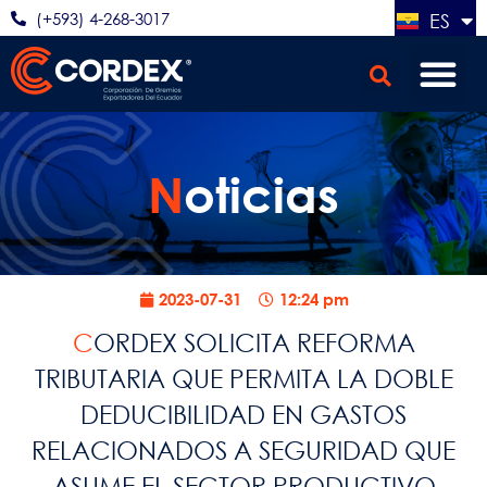
(+593) 4-268-3017
ES
EN
N
oticias
2023-07-31
12:24 pm
CORDEX SOLICITA REFORMA
TRIBUTARIA QUE PERMITA LA DOBLE
DEDUCIBILIDAD EN GASTOS
RELACIONADOS A SEGURIDAD QUE
ASUME EL SECTOR PRODUCTIVO