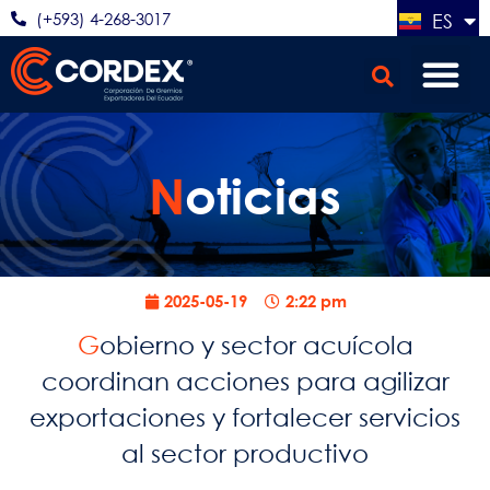
(+593) 4-268-3017
ES
EN
N
oticias
2025-05-19
2:22 pm
Gobierno y sector acuícola
coordinan acciones para agilizar
exportaciones y fortalecer servicios
al sector productivo